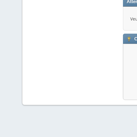
Atten
Veu
C