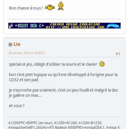
Bon chance à tous !
Lio
28 Janvier 2024 à 19:00:51
#1
special ce jeu, obligé d'utiliser la souris et le clavier
bon c'est ptet logique vu qu'il est développé à l'origine pour la
CD32 et son pad
je n'accroche pas vraiment, c'est un peu fouilli et malgré la doc
je galère un max...
et vous ?
A1200PPC+BVPPC (en tour), A1200+B1260, A1200+B1230,
AmigaOneG4@1.26GHz+ATI Radeon 9000PRO+AmigaOS4.1, Amiga X-