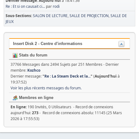
Dernier message:
Aujourd'hui
à 18:41:36
Re : Et si on causait ci...
par
rodi
Sous-Sections
SALON DE LECTURE
SALLE DE PROJECTION
SALLE DE
JEUX
Insert Disk 2 - Centre d'informations
Stats du forum
37766 Messages dans 2494 Sujets par 251 Membres - Dernier
membre:
Kozhco
Dernier message:
"
Re : La Steam Deck et la...
"
(
Aujourd'hui
à
19:37:52)
Voir les plus récents messages du forum.
Membres en ligne
En ligne:
190 Invités, 0 Utilisateurs - Record de connexions
aujourd'hui:
273
- Record de connexions absolu: 11145 (25 Mars
2026 à 17:55:53)