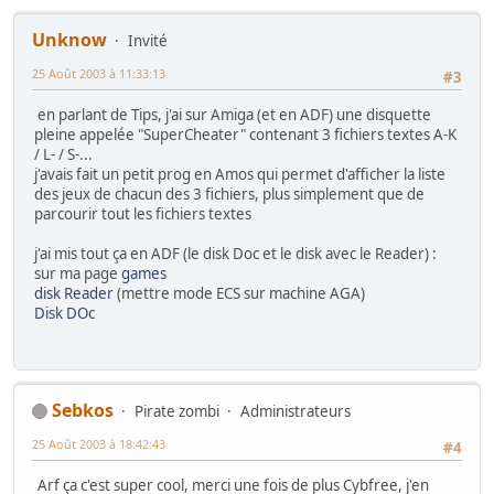
Unknow
Invité
25 Août 2003 à 11:33:13
#3
en parlant de Tips, j'ai sur Amiga (et en ADF) une disquette
pleine appelée "SuperCheater" contenant 3 fichiers textes A-K
/ L- / S-...
j'avais fait un petit prog en Amos qui permet d'afficher la liste
des jeux de chacun des 3 fichiers, plus simplement que de
parcourir tout les fichiers textes
j'ai mis tout ça en ADF (le disk Doc et le disk avec le Reader) :
sur ma page
games
disk Reader
(mettre mode ECS sur machine AGA)
Disk DOc
Sebkos
Pirate zombi
Administrateurs
25 Août 2003 à 18:42:43
#4
Arf ça c'est super cool, merci une fois de plus Cybfree, j'en