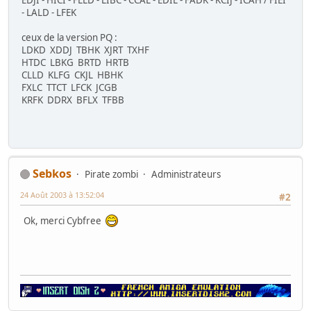
EDJI - HICI - FLLD - LIBC - CCAL - EDIL - FADK - KCIJ - ICAH / FIEI
- LALD - LFEK
ceux de la version PQ :
LDKD XDDJ TBHK XJRT TXHF
HTDC LBKG BRTD HRTB
CLLD KLFG CKJL HBHK
FXLC TTCT LFCK JCGB
KRFK DDRX BFLX TFBB
Sebkos
Pirate zombi
Administrateurs
24 Août 2003 à 13:52:04
#2
Ok, merci Cybfree