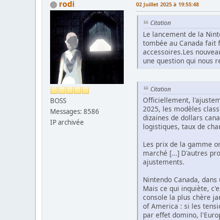
rodi
02 Juillet 2025 à 19:55:48
Citation
Le lancement de la Ninte
tombée au Canada fait fr
accessoires.Les nouveau
une question qui nous r
Citation
Officiellement, l'ajust
BOSS
2025, les modèles class
Messages: 8586
dizaines de dollars can
IP archivée
logistiques, taux de cha
Les prix de la gamme or
marché [...] D'autres p
ajustements.
Nintendo Canada, dans u
Mais ce qui inquiète, c'
console la plus chère j
of America : si les tens
par effet domino, l'Euro