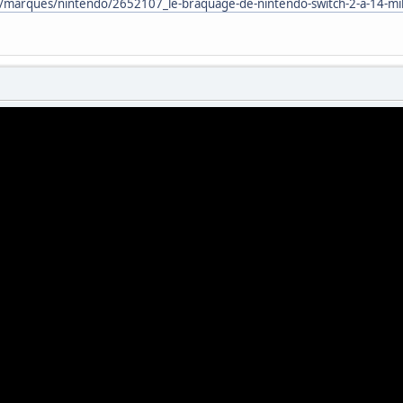
marques/nintendo/2652107_le-braquage-de-nintendo-switch-2-a-14-millio