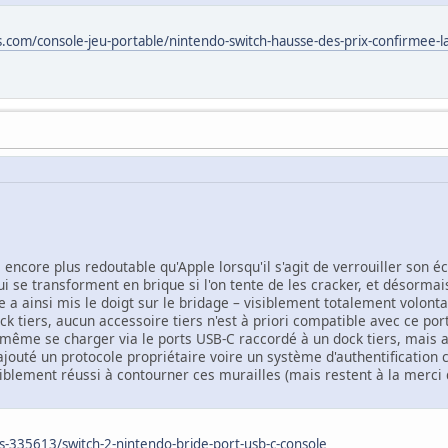
com/console-jeu-portable/nintendo-switch-hausse-des-prix-confirmee-la-c
 encore plus redoutable qu'Apple lorsqu'il s'agit de verrouiller son
ui se transforment en brique si l'on tente de les cracker, et désorm
ge a ainsi mis le doigt sur le bridage – visiblement totalement volont
ck tiers, aucun accessoire tiers n'est à priori compatible avec ce po
 même se charger via le ports USB-C raccordé à un dock tiers, mais 
jouté un protocole propriétaire voire un système d'authentification c
isiblement réussi à contourner ces murailles (mais restent à la merci
s-335613/switch-2-nintendo-bride-port-usb-c-console