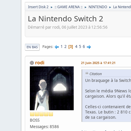
Insert Disk 2
:: GAME ARENA ::
NINTENDO
La Nintend
►
►
►
La Nintendo Switch 2
Démarré par rodi, 06 Juillet 2023 à 12:56:56
1
2
4
5
6
Pages
3
EN BAS
rodi
21 Juin 2025 à 17:41:21
Citation
Un braquage à la Switch
Selon le média 9News lo
cargaison. Alors qu'il é
Celles-ci contenaient d
Texas. Le butin : 2 810 
de sa cargaison.
BOSS
Messages: 8586