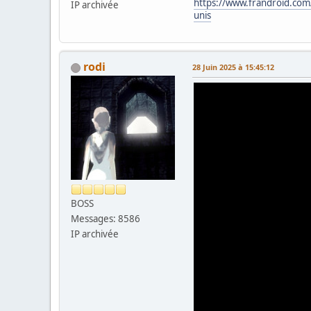
https://www.frandroid.com/
IP archivée
unis
rodi
28 Juin 2025 à 15:45:12
BOSS
Messages: 8586
IP archivée