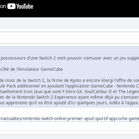
es possesseurs d'une Switch 2 vont pouvoir s'amuser avec un jeu sup
 côté de l'émulateur GameCube
de mois de la Switch 2, la firme de Kyoto a encore élargi l'offre de s
le Pack additionnel en ajoutant l'application GameCube - Nintendo Cl
tuellement trois jeux que sont F-Zero GX, SoulCalibur II et The Lege
nts de la Nintendo Switch 2 Experience ayant même déjà pu s'amuser
s apprenons qu'il va être ajouté d'ici quelques jours, vidéo à l'appui
actualites/nintendo-switch-online-premier-ajout-sportif-approche-ga