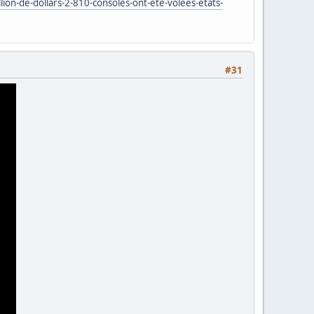
n-de-dollars-2-810-consoles-ont-ete-volees-etats-
#31