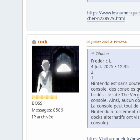
https://www.lesnumeriques.
cher-n238979.html
rodi
05 Juillet 2025 à 19:12:54
Citation
Frederic L.
4 Juil. 2025 • 12:35
2
1
Nintendo est sans doute
console, des consoles q
bridés : le site The Ver
console. Ainsi, aucun do
BOSS
La console peut tout de
Messages: 8586
Nintendo a forcément ra
docks alternatifs ont v
IP archivée
console).
https://kulturegeek.fr/new