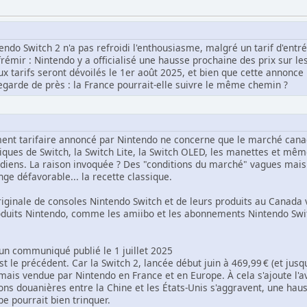
ndo Switch 2 n'a pas refroidi l'enthousiasme, malgré un tarif d'entr
émir : Nintendo y a officialisé une hausse prochaine des prix sur les 
x tarifs seront dévoilés le 1er août 2025, et bien que cette annonce 
egarde de près : la France pourrait-elle suivre le même chemin ?
ement tarifaire annoncé par Nintendo ne concerne que le marché canad
iques de Switch, la Switch Lite, la Switch OLED, les manettes et mê
adiens. La raison invoquée ? Des "conditions du marché" vagues mais f
nge défavorable... la recette classique.
iginale de consoles Nintendo Switch et de leurs produits au Canada 
roduits Nintendo, comme les amiibo et les abonnements Nintendo Sw
n communiqué publié le 1 juillet 2025
est le précédent. Car la Switch 2, lancée début juin à 469,99 € (et jus
amais vendue par Nintendo en France et en Europe. À cela s'ajoute l'a
ions douanières entre la Chine et les États-Unis s'aggravent, une haus
pe pourrait bien trinquer.