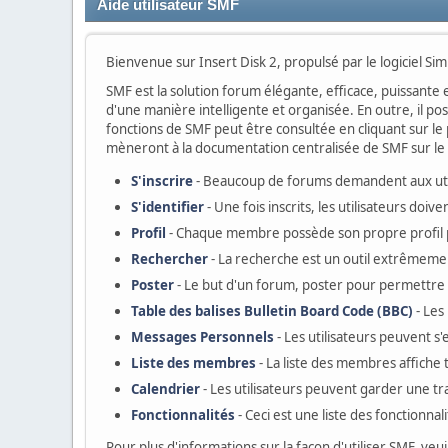
Aide utilisateur SMF
Bienvenue sur Insert Disk 2, propulsé par le logiciel S
SMF est la solution forum élégante, efficace, puissante e
d'une manière intelligente et organisée. En outre, il p
fonctions de SMF peut être consultée en cliquant sur le p
mèneront à la documentation centralisée de SMF sur le s
S'inscrire
- Beaucoup de forums demandent aux utili
S'identifier
- Une fois inscrits, les utilisateurs do
Profil
- Chaque membre possède son propre profil 
Rechercher
- La recherche est un outil extrêmemen
Poster
- Le but d'un forum, poster pour permettre a
Table des balises Bulletin Board Code (BBC)
- Les
Messages Personnels
- Les utilisateurs peuvent 
Liste des membres
- La liste des membres affiche
Calendrier
- Les utilisateurs peuvent garder une tr
Fonctionnalités
- Ceci est une liste des fonctionnal
Pour plus d'informations sur la façon d'utiliser SMF, veui