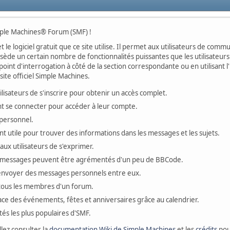
imple Machines® Forum (SMF) !
t le logiciel gratuit que ce site utilise. Il permet aux utilisateurs de co
ossède un certain nombre de fonctionnalités puissantes que les utilisate
oint d'interrogation à côté de la section correspondante ou en utilisant l
ite officiel Simple Machines.
sateurs de s'inscrire pour obtenir un accès complet.
ivent se connecter pour accéder à leur compte.
personnel.
t utile pour trouver des informations dans les messages et les sujets.
ux utilisateurs de s'exprimer.
 messages peuvent être agrémentés d'un peu de BBCode.
s'envoyer des messages personnels entre eux.
 tous les membres d'un forum.
ace des événements, fêtes et anniversaires grâce au calendrier.
ités les plus populaires d'SMF.
llez consulter la
documentation Wiki de Simple Machines
et les
crédits
pour