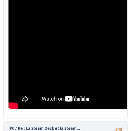
PC
/
Re : La Steam Deck et la Steam...
#10