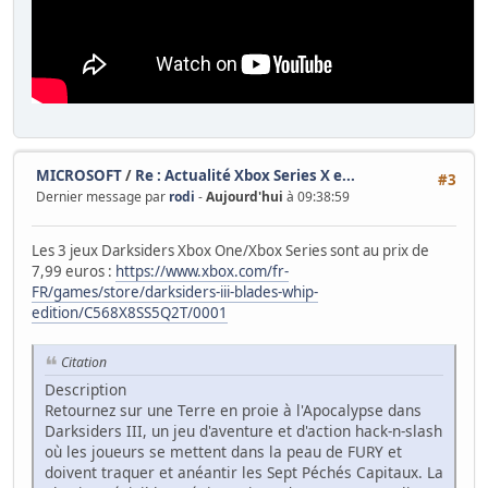
MICROSOFT
/
Re : Actualité Xbox Series X e...
#3
Dernier message par
rodi
-
Aujourd'hui
à 09:38:59
Les 3 jeux Darksiders Xbox One/Xbox Series sont au prix de
7,99 euros :
https://www.xbox.com/fr-
FR/games/store/darksiders-iii-blades-whip-
edition/C568X8SS5Q2T/0001
Citation
Description
Retournez sur une Terre en proie à l'Apocalypse dans
Darksiders III, un jeu d'aventure et d'action hack-n-slash
où les joueurs se mettent dans la peau de FURY et
doivent traquer et anéantir les Sept Péchés Capitaux. La