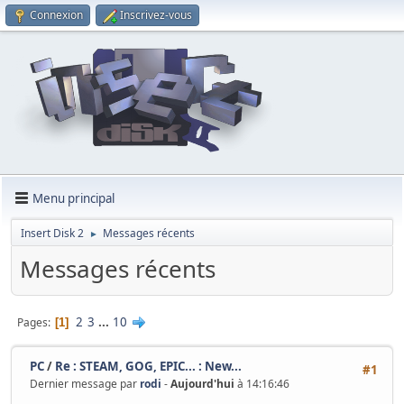
Connexion
Inscrivez-vous
Menu principal
Insert Disk 2
Messages récents
►
Messages récents
2
3
...
10
Pages
1
PC
/
Re : STEAM, GOG, EPIC... : New...
#1
Dernier message par
rodi
-
Aujourd'hui
à 14:16:46