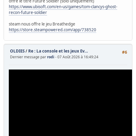
offre le titre Future Soldier (solo uniquement)
https://www.ubisoft.com/en-us/games/tom-clancys-ghost-
recon-future-soldier
steam nous offre le jeu Breathedge
https://store.steampowered.com/app/738520
OLDIES
/
Re : La console et les jeux Ev...
#6
Dernier message par
rodi
- 07 Août 2026 à 16:49:24