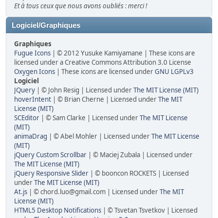
Et à tous ceux que nous avons oubliés : merci !
Logiciel/Graphiques
Graphiques
Fugue Icons
| © 2012 Yusuke Kamiyamane | These icons are
licensed under a Creative Commons Attribution 3.0 License
Oxygen Icons
| These icons are licensed under
GNU LGPLv3
Logiciel
JQuery
| © John Resig | Licensed under
The MIT License (MIT)
hoverIntent
| © Brian Cherne | Licensed under
The MIT
License (MIT)
SCEditor
| © Sam Clarke | Licensed under
The MIT License
(MIT)
animaDrag
| © Abel Mohler | Licensed under
The MIT License
(MIT)
jQuery Custom Scrollbar
| © Maciej Zubala | Licensed under
The MIT License (MIT)
jQuery Responsive Slider
| © booncon ROCKETS | Licensed
under
The MIT License (MIT)
At.js
| © chord.luo@gmail.com | Licensed under
The MIT
License (MIT)
HTML5 Desktop Notifications
| © Tsvetan Tsvetkov | Licensed