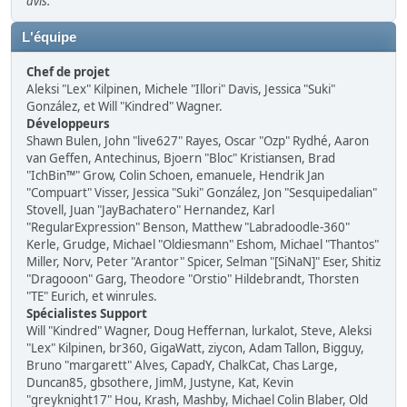
avis.
L'équipe
Chef de projet
Aleksi "Lex" Kilpinen, Michele "Illori" Davis, Jessica "Suki"
González, et Will "Kindred" Wagner.
Développeurs
Shawn Bulen, John "live627" Rayes, Oscar "Ozp" Rydhé, Aaron
van Geffen, Antechinus, Bjoern "Bloc" Kristiansen, Brad
"IchBin™" Grow, Colin Schoen, emanuele, Hendrik Jan
"Compuart" Visser, Jessica "Suki" González, Jon "Sesquipedalian"
Stovell, Juan "JayBachatero" Hernandez, Karl
"RegularExpression" Benson, Matthew "Labradoodle-360"
Kerle, Grudge, Michael "Oldiesmann" Eshom, Michael "Thantos"
Miller, Norv, Peter "Arantor" Spicer, Selman "[SiNaN]" Eser, Shitiz
"Dragooon" Garg, Theodore "Orstio" Hildebrandt, Thorsten
"TE" Eurich, et winrules.
Spécialistes Support
Will "Kindred" Wagner, Doug Heffernan, lurkalot, Steve, Aleksi
"Lex" Kilpinen, br360, GigaWatt, ziycon, Adam Tallon, Bigguy,
Bruno "margarett" Alves, CapadY, ChalkCat, Chas Large,
Duncan85, gbsothere, JimM, Justyne, Kat, Kevin
"greyknight17" Hou, Krash, Mashby, Michael Colin Blaber, Old