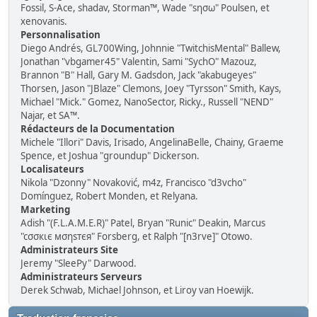
Fossil, S-Ace, shadav, Storman™, Wade "sησω" Poulsen, et
xenovanis.
Personnalisation
Diego Andrés, GL700Wing, Johnnie "TwitchisMental" Ballew,
Jonathan "vbgamer45" Valentin, Sami "SychO" Mazouz,
Brannon "B" Hall, Gary M. Gadsdon, Jack "akabugeyes"
Thorsen, Jason "JBlaze" Clemons, Joey "Tyrsson" Smith, Kays,
Michael "Mick." Gomez, NanoSector, Ricky., Russell "NEND"
Najar, et SA™.
Rédacteurs de la Documentation
Michele "Illori" Davis, Irisado, AngelinaBelle, Chainy, Graeme
Spence, et Joshua "groundup" Dickerson.
Localisateurs
Nikola "Dzonny" Novaković, m4z, Francisco "d3vcho"
Domínguez, Robert Monden, et Relyana.
Marketing
Adish "(F.L.A.M.E.R)" Patel, Bryan "Runic" Deakin, Marcus
"cσσкιє мσηѕтєя" Forsberg, et Ralph "[n3rve]" Otowo.
Administrateurs Site
Jeremy "SleePy" Darwood.
Administrateurs Serveurs
Derek Schwab, Michael Johnson, et Liroy van Hoewijk.