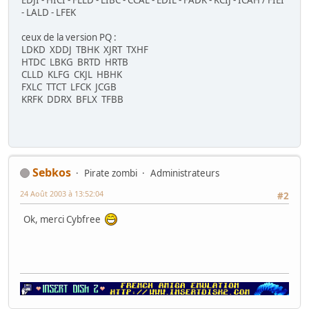
EDJI - HICI - FLLD - LIBC - CCAL - EDIL - FADK - KCIJ - ICAH / FIEI
- LALD - LFEK
ceux de la version PQ :
LDKD XDDJ TBHK XJRT TXHF
HTDC LBKG BRTD HRTB
CLLD KLFG CKJL HBHK
FXLC TTCT LFCK JCGB
KRFK DDRX BFLX TFBB
Sebkos
Pirate zombi
Administrateurs
24 Août 2003 à 13:52:04
#2
Ok, merci Cybfree