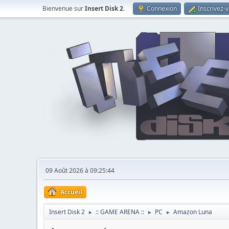
Bienvenue sur
Insert Disk 2
.
Connexion
Inscrivez-
09 Août 2026 à 09:25:44
Accueil
Insert Disk 2
:: GAME ARENA ::
PC
Amazon Luna
►
►
►