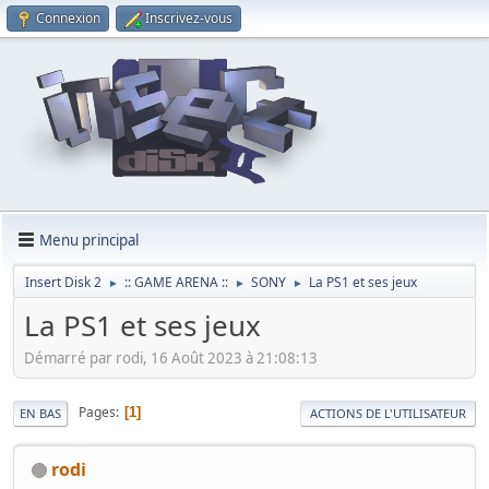
Connexion
Inscrivez-vous
Menu principal
Insert Disk 2
:: GAME ARENA ::
SONY
La PS1 et ses jeux
►
►
►
La PS1 et ses jeux
Démarré par rodi, 16 Août 2023 à 21:08:13
Pages
1
EN BAS
ACTIONS DE L'UTILISATEUR
rodi