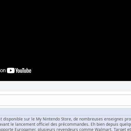
 est disponible sur le My Nintendo Store, de nombreuses enseignes p
vant le lancement officiel des précommandes. Eh bien depuis quelqu
rapporte Eurogamer, plusieurs revendeurs comme Walmart, Target 