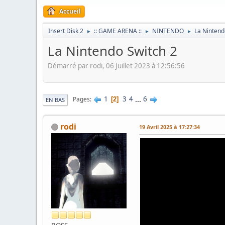
Accueil
Insert Disk 2
:: GAME ARENA ::
NINTENDO
La Nintend
►
►
►
La Nintendo Switch 2
Démarré par rodi, 06 Juillet 2023 à 12:56:56
1
3
4
...
6
Pages
2
EN BAS
rodi
19 Avril 2025 à 17:27:34