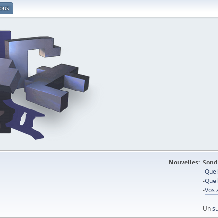
vous
Nouvelles:
Sonda
-
Quel
-
Quel
-
Vos a
Un
su