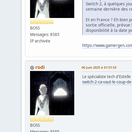
Switch 2, à quelques jou
semaine dernière des r
Et en France ? Eh bien p
sortie officielle, prév
BOSS
disponibilité à la date 
Messages: 8585
IP archivée
https://www.gamergen.com
rodi
06 Juin 2025 à 01:51:53
Le spécialiste tech d'Estell
switch-2-ca-vaut-le-coup-
BOSS
Messages: 8585