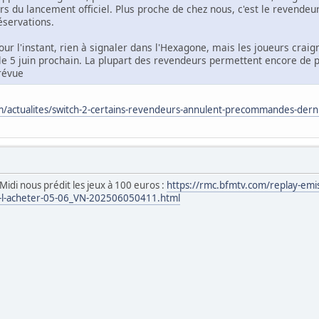
rs du lancement officiel. Plus proche de chez nous, c'est le revende
éservations.
our l'instant, rien à signaler dans l'Hexagone, mais les joueurs cra
ue le 5 juin prochain. La plupart des revendeurs permettent encore d
prévue
/actualites/switch-2-certains-revendeurs-annulent-precommandes-der
e Midi nous prédit les jeux à 100 euros :
https://rmc.bfmtv.com/replay-emis
de-l-acheter-05-06_VN-202506050411.html