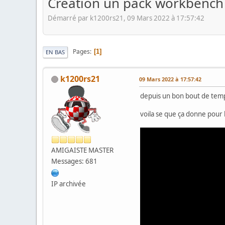
Création un pack workbench
Démarré par k1200rs21, 09 Mars 2022 à 17:57:42
Pages
1
EN BAS
k1200rs21
09 Mars 2022 à 17:57:42
depuis un bon bout de temp
voila se que ça donne pour
AMIGAISTE MASTER
Messages: 681
IP archivée