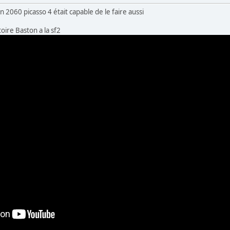
 2060 picasso 4 était capable de le faire aussi
oire Baston a la sf2