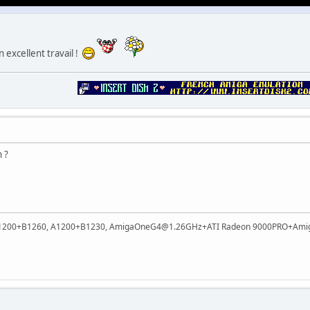
un excellent travail !
 ?
 A1200+B1260, A1200+B1230, AmigaOneG4@1.26GHz+ATI Radeon 9000PRO+Ami