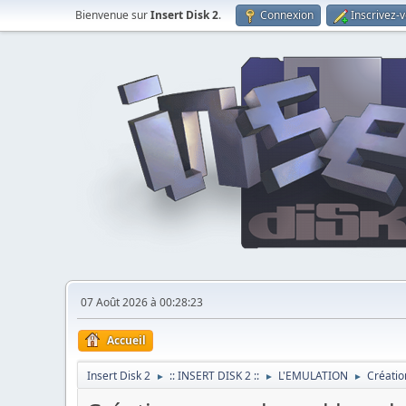
Bienvenue sur
Insert Disk 2
.
Connexion
Inscrivez-
07 Août 2026 à 00:28:23
Accueil
Insert Disk 2
:: INSERT DISK 2 ::
L'EMULATION
Créatio
►
►
►