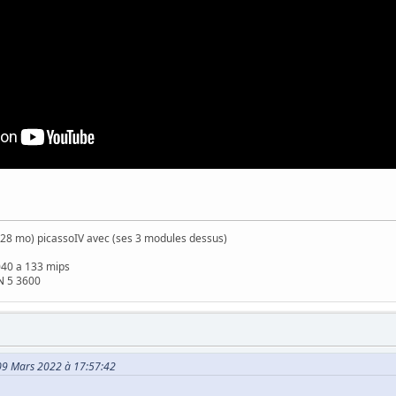
28 mo) picassoIV avec (ses 3 modules dessus)
040 a 133 mips
N 5 3600
 09 Mars 2022 à 17:57:42