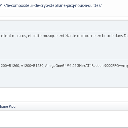
7/le-compositeur-de-cryo-stephane-picq-nous-a-quittes/
cellent musicos, et cette musique entêtante qui tourne en boucle dans D
 A1200+B1260, A1200+B1230, AmigaOneG4@1.26GHz+ATI Radeon 9000PRO+Ami
phane Picq