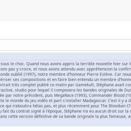
 sous le choc. Quand nous avons appris la terrible nouvelle hier sur 
lions pas y croire, et nous avons attendu avec appréhension la confi
 monde oublié (1997), notre membre d'honneur Pierre Estève. Car nou
ériser ses compositions et en faire bien entendu un membre d'honn
rtrait très complet publié ce matin par Gamekult, Stéphane avait c
ractive, studio pour lequel il composera les bandes originales de Dun
rée par notre président, puis MegaRace (1993), Commander Blood (19
itte le monde du jeu vidéo et part s'installer Madagascar. C'est il y a 
e qui n'aboutira hélas pas, et plus récemment pour The Bloodian C
u fait du contrat signé à l'époque, Stéphane n'a eu aucun droit sur la
 fans cette version définitive de sa bande originale la plus fameuse