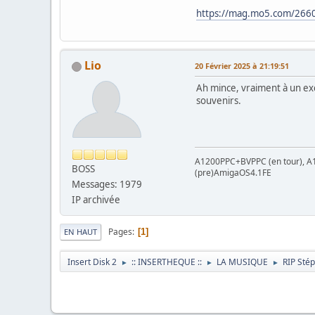
https://mag.mo5.com/26601
Lio
20 Février 2025 à 21:19:51
Ah mince, vraiment à un ex
souvenirs.
A1200PPC+BVPPC (en tour),
BOSS
(pre)AmigaOS4.1FE
Messages: 1979
IP archivée
Pages
1
EN HAUT
Insert Disk 2
:: INSERTHEQUE ::
LA MUSIQUE
RIP Sté
►
►
►