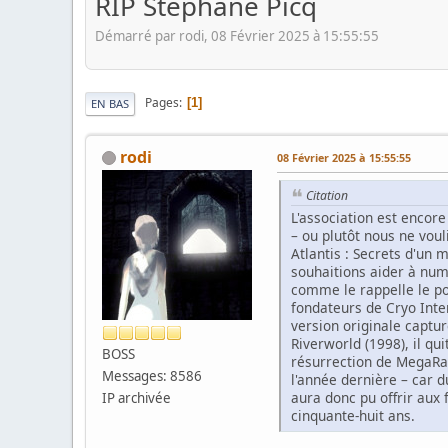
RIP Stéphane Picq
Démarré par rodi, 08 Février 2025 à 15:55:55
Pages
1
EN BAS
rodi
08 Février 2025 à 15:55:55
Citation
L'association est encore
– ou plutôt nous ne vou
Atlantis : Secrets d'un
souhaitions aider à num
comme le rappelle le po
fondateurs de Cryo Inte
version originale captu
Riverworld (1998), il qu
BOSS
résurrection de MegaRac
Messages: 8586
l'année dernière – car d
aura donc pu offrir aux
IP archivée
cinquante-huit ans.