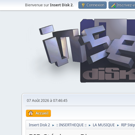
Bienvenue sur
Insert Disk 2
.
Connexion
Inscrivez-
07 Août 2026 à 07:46:45
Accueil
Insert Disk 2
:: INSERTHEQUE ::
LA MUSIQUE
RIP Sté
►
►
►