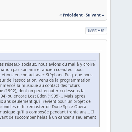
« Précédent
-
Suivant »
IMPRIMER
les réseaux sociaux, nous avions du mal à y croire
rmation par son ami et ancien co-auteur pour
s étions en contact avec Stéphane Picq, que nous
eur de l'association. Venu de la programmation
ommencé la musique au contact des futurs
e (1992), dont on peut écouter ci-dessous la
94) ou encore Lost Eden (1995)... Mais après
dix ans seulement qu'il revient pour un projet de
hronicles et le remaster de Dune Spice Opera
 musique qu'il a composée pendant trente ans... Il
, avant de succomber hélas à un cancer à seulement