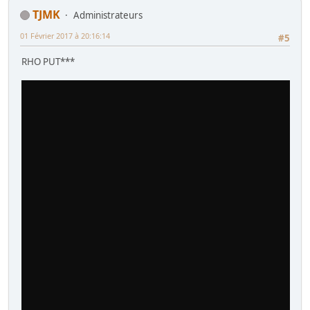
TJMK
Administrateurs
01 Février 2017 à 20:16:14
#5
RHO PUT***