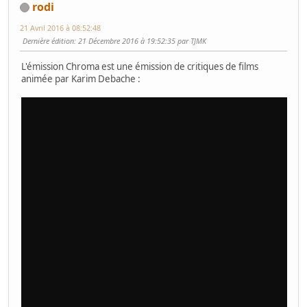
rodi
21 Avril 2016 à 08:52:48
Dernière édition
: 21 Décembre 2016 à 19:52:35 par TJMK
L'émission Chroma est une émission de critiques de films
animée par Karim Debache :