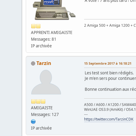
A voté ! 7 ans plus tard ! U
2 Amiga 500 + Amiga 1200 + C
APPRENTI AMIGAISTE
Messages: 81
IP archivée
Tarzin
15 Septembre 2017 à 16:18:21
Les test sont bien rédigés.
Je m'en sers pour continue
Bonne continuation aux réd
A500 / A600 / A1200 / SAM440
AMIGAISTE
WinUAE OS3.9 (AmiKit) / OS4.1
Messages: 127
---
https://twitter.com/TarzinCDK
IP archivée