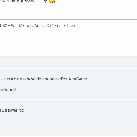
n oubli de jeunesse...
D32 + WinUAE avec Amiga OS4 Final Edition
r d'enrichir ma base de données d'ex-AmiGame
acteurs!
FE (FlowerPot)