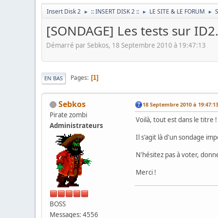
Insert Disk 2
:: INSERT DISK 2 ::
LE SITE & LE FORUM
►
►
►
[SONDAGE] Les tests sur ID2
Démarré par Sebkos, 18 Septembre 2010 à 19:47:13
Pages
1
EN BAS
Sebkos
18 Septembre 2010 à 19:47:1
Pirate zombi
Voilà, tout est dans le titre !
Administrateurs
Il s'agit là d'un sondage im
N'hésitez pas à voter, donner
Merci !
BOSS
Messages: 4556