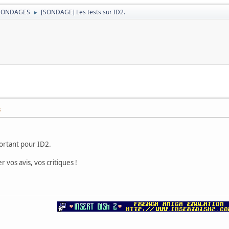
SONDAGES
[SONDAGE] Les tests sur ID2.
►
.
3
portant pour ID2.
 vos avis, vos critiques !