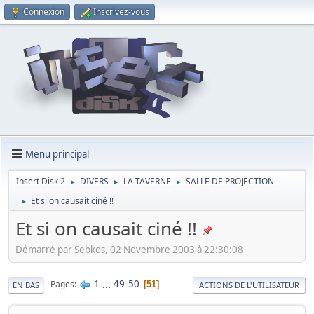
Connexion
Inscrivez-vous
Menu principal
Insert Disk 2
DIVERS
LA TAVERNE
SALLE DE PROJECTION
►
►
►
Et si on causait ciné !!
►
Et si on causait ciné !!
Démarré par Sebkos, 02 Novembre 2003 à 22:30:08
1
...
49
50
Pages
51
EN BAS
ACTIONS DE L'UTILISATEUR