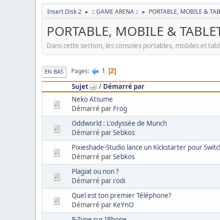
Insert Disk 2
:: GAME ARENA ::
PORTABLE, MOBILE & TA
►
►
PORTABLE, MOBILE & TABLE
Dans cette section, les consoles portables, mobiles et tabl
1
Pages
2
EN BAS
Sujet
/
Démarré par
Neko Atsume
Démarré par
Frog
Oddworld : L'odyssée de Munch
Démarré par
Sebkos
Pixieshade-Studio lance un Kickstarter pour Swit
Démarré par
Sebkos
Plagiat ou non ?
Démarré par
rodi
Quel est ton premier Téléphone?
Démarré par
KeYnO
R-Type sur IPhone