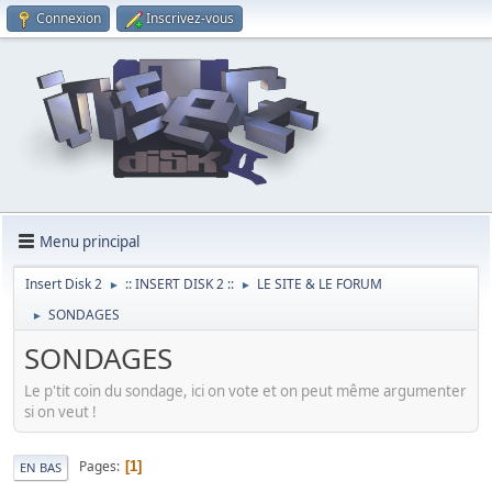
Connexion
Inscrivez-vous
Menu principal
Insert Disk 2
:: INSERT DISK 2 ::
LE SITE & LE FORUM
►
►
SONDAGES
►
SONDAGES
Le p'tit coin du sondage, ici on vote et on peut même argumenter
si on veut !
Pages
1
EN BAS