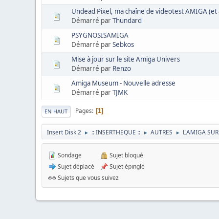
Undead Pixel, ma chaîne de videotest AMIGA (et a
Démarré par
Thundard
PSYGNOSISAMIGA
Démarré par
Sebkos
Mise à jour sur le site Amiga Univers
Démarré par
Renzo
Amiga Museum - Nouvelle adresse
Démarré par
TJMK
Pages
1
EN HAUT
Insert Disk 2
:: INSERTHEQUE ::
AUTRES
L'AMIGA SUR
►
►
►
Sondage
Sujet bloqué
Sujet déplacé
Sujet épinglé
Sujets que vous suivez