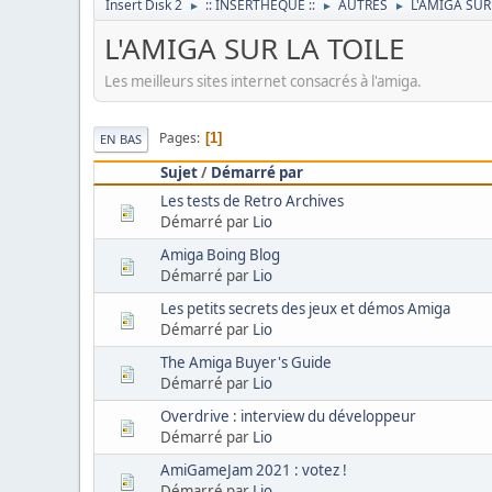
Insert Disk 2
:: INSERTHEQUE ::
AUTRES
L'AMIGA SUR
►
►
►
L'AMIGA SUR LA TOILE
Les meilleurs sites internet consacrés à l'amiga.
Pages
1
EN BAS
Sujet
/
Démarré par
Les tests de Retro Archives
Démarré par
Lio
Amiga Boing Blog
Démarré par
Lio
Les petits secrets des jeux et démos Amiga
Démarré par
Lio
The Amiga Buyer's Guide
Démarré par
Lio
Overdrive : interview du développeur
Démarré par
Lio
AmiGameJam 2021 : votez !
Démarré par
Lio