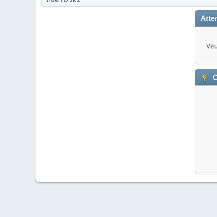
Atten
Veu
C