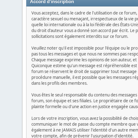
Accord d'inscription
Vous acceptez, dans le cadre de l'utilisation de ce forum
caractère sexuel ou menaçant, irrespectueux de la vie p
quelle loi internationale ou à la loi fédérale des États-U
du droit d'auteur vous a donné son accord par écrit. Le pol
sollicitations sont également interdits sur ce forum.
Veuillez noter qu'il est impossible pour l'équipe ou le 
pas tous les messages et que nous ne sommes pas respons
Chaque message exprime les opinions de son auteur, et n
Quiconque estime qu'un message est répréhensible est 
forum se réservent le droit de supprimer tout message do
procédure manuelle, il est possible que les messages r
dans les profils des membres.
Vous êtes le seul responsable du contenu des messages qu
forum, son équipe et ses filiales. Le propriétaire de ce 
plainte formelle ou d'une action en justice engagée causé
Lors de votre inscription, vous avez la possibilité de ch
communiquer le mot de passe du compte membre que vous 
également à ne JAMAIS utiliser l'identité d'un autre 
votre compte, afin de prévenir l'usurpation d'identité.