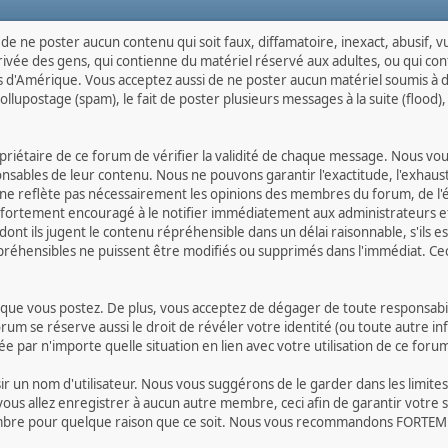
, de ne poster aucun contenu qui soit faux, diffamatoire, inexact, abusif,
rivée des gens, qui contienne du matériel réservé aux adultes, ou qui co
nis d'Amérique. Vous acceptez aussi de ne poster aucun matériel soumis à de
lupostage (spam), le fait de poster plusieurs messages à la suite (flood), l
propriétaire de ce forum de vérifier la validité de chaque message. Nous 
ables de leur contenu. Nous ne pouvons garantir l'exactitude, l'exhausti
e reflète pas nécessairement les opinions des membres du forum, de l'équ
fortement encouragé à le notifier immédiatement aux administrateurs et
nt ils jugent le contenu répréhensible dans un délai raisonnable, s'ils es
épréhensibles ne puissent être modifiés ou supprimés dans l'immédiat. Ce
e vous postez. De plus, vous acceptez de dégager de toute responsabilité
forum se réserve aussi le droit de révéler votre identité (ou toute autre i
e par n'importe quelle situation en lien avec votre utilisation de ce foru
oisir un nom d'utilisateur. Nous vous suggérons de le garder dans les limi
allez enregistrer à aucun autre membre, ceci afin de garantir votre séc
membre pour quelque raison que ce soit. Nous vous recommandons FORTEME