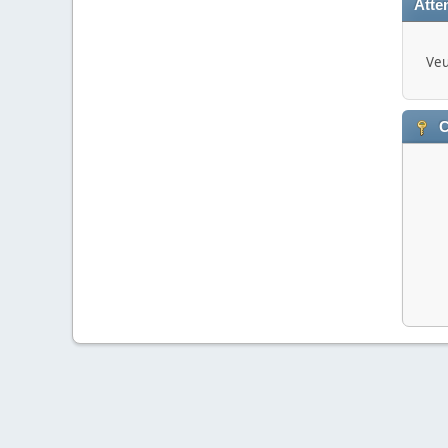
Atten
Veu
C