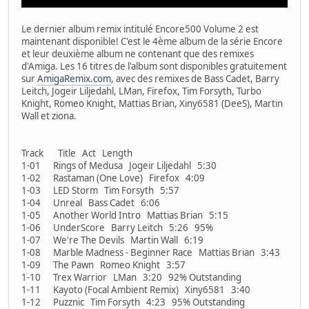
Le dernier album remix intitulé Encore500 Volume 2 est
maintenant disponible! C'est le 4ème album de la série Encore
et leur deuxième album ne contenant que des remixes
d'Amiga. Les 16 titres de l'album sont disponibles gratuitement
sur
AmigaRemix.com
, avec des remixes de Bass Cadet, Barry
Leitch, Jogeir Liljedahl, LMan, Firefox, Tim Forsyth, Turbo
Knight, Romeo Knight, Mattias Brian, Xiny6581 (DeeS), Martin
Wall et ziona.
Track Title Act Length
1-01 Rings of Medusa Jogeir Liljedahl 5:30
1-02 Rastaman (One Love) Firefox 4:09
1-03 LED Storm Tim Forsyth 5:57
1-04 Unreal Bass Cadet 6:06
1-05 Another World Intro Mattias Brian 5:15
1-06 UnderScore Barry Leitch 5:26 95%
1-07 We're The Devils Martin Wall 6:19
1-08 Marble Madness - Beginner Race Mattias Brian 3:43
1-09 The Pawn Romeo Knight 3:57
1-10 Trex Warrior LMan 3:20 92% Outstanding
1-11 Kayoto (Focal Ambient Remix) Xiny6581 3:40
1-12 Puzznic Tim Forsyth 4:23 95% Outstanding