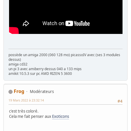
possède un amiga 2000 (060 128 mo) picassoIV avec (ses 3 modules
dessus)
amiga cd32
un pi 3 avec amiberry dessus 040 a 133 mips
amikit 10.5.3 sur pc AMD RIZEN 5 3600
Frog
Modérateurs
19 Mars 2022 à 23:32:14
#4
c'est très coloré.
Cela me fait penser aux
Exoticons