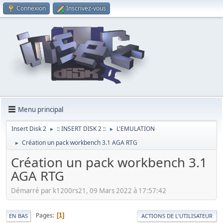
Connexion
Inscrivez-vous
Menu principal
Insert Disk 2
:: INSERT DISK 2 ::
L'EMULATION
►
►
Création un pack workbench 3.1 AGA RTG
►
Création un pack workbench 3.1
AGA RTG
Démarré par k1200rs21, 09 Mars 2022 à 17:57:42
Pages
1
EN BAS
ACTIONS DE L'UTILISATEUR