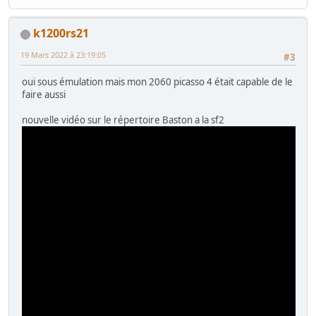
k1200rs21
19 Mars 2022 à 23:19:05
#3
oui sous émulation mais mon 2060 picasso 4 était capable de le
faire aussi
nouvelle vidéo sur le répertoire Baston a la sf2