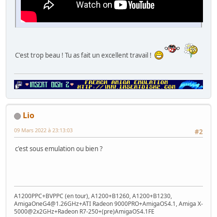
C'est trop beau ! Tu as fait un excellent travail !
Lio
09 Mars 2022 à 23:13:03
#2
c'est sous emulation ou bien ?
A1200PPC+BVPPC (en tour), A1200+B1260, A1200+B1230,
AmigaOneG4@1.26GHz+ATI Radeon 9000PRO+AmigaOS4.1, Amiga X-
5000@2x2GHz+Radeon R7-250+(pre)AmigaOS4.1FE