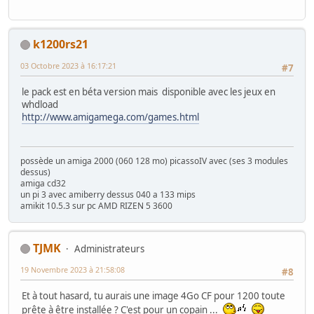
k1200rs21
03 Octobre 2023 à 16:17:21
#7
le pack est en béta version mais disponible avec les jeux en
whdload
http://www.amigamega.com/games.html
possède un amiga 2000 (060 128 mo) picassoIV avec (ses 3 modules
dessus)
amiga cd32
un pi 3 avec amiberry dessus 040 a 133 mips
amikit 10.5.3 sur pc AMD RIZEN 5 3600
TJMK
Administrateurs
19 Novembre 2023 à 21:58:08
#8
Et à tout hasard, tu aurais une image 4Go CF pour 1200 toute
prête à être installée ? C'est pour un copain ...