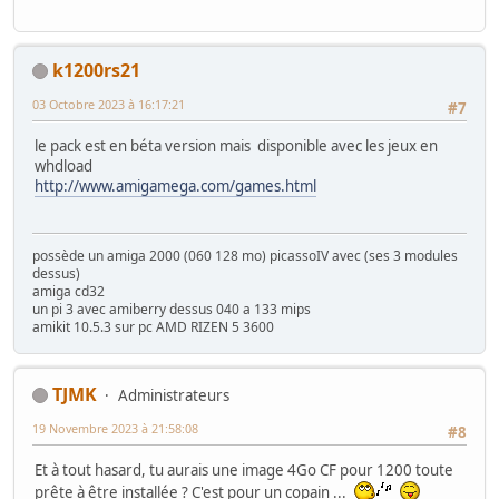
k1200rs21
03 Octobre 2023 à 16:17:21
#7
le pack est en béta version mais disponible avec les jeux en
whdload
http://www.amigamega.com/games.html
possède un amiga 2000 (060 128 mo) picassoIV avec (ses 3 modules
dessus)
amiga cd32
un pi 3 avec amiberry dessus 040 a 133 mips
amikit 10.5.3 sur pc AMD RIZEN 5 3600
TJMK
Administrateurs
19 Novembre 2023 à 21:58:08
#8
Et à tout hasard, tu aurais une image 4Go CF pour 1200 toute
prête à être installée ? C'est pour un copain ...