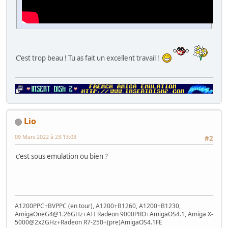
C'est trop beau ! Tu as fait un excellent travail !
Lio
09 Mars 2022 à 23:13:03
#2
c'est sous emulation ou bien ?
A1200PPC+BVPPC (en tour), A1200+B1260, A1200+B1230,
AmigaOneG4@1.26GHz+ATI Radeon 9000PRO+AmigaOS4.1, Amiga X-
5000@2x2GHz+Radeon R7-250+(pre)AmigaOS4.1FE