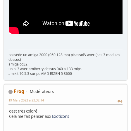
possède un amiga 2000 (060 128 mo) picassoIV avec (ses 3 modules
dessus)
amiga cd32
un pi 3 avec amiberry dessus 040 a 133 mips
amikit 10.5.3 sur pc AMD RIZEN 5 3600
Frog
Modérateurs
19 Mars 2022 à 23:32:14
#4
c'est très coloré.
Cela me fait penser aux
Exoticons