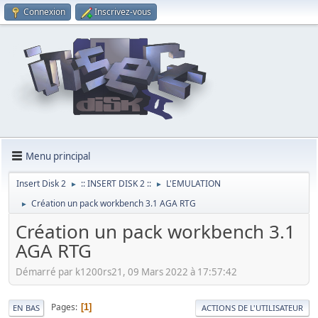
Connexion
Inscrivez-vous
Menu principal
Insert Disk 2
:: INSERT DISK 2 ::
L'EMULATION
►
►
Création un pack workbench 3.1 AGA RTG
►
Création un pack workbench 3.1
AGA RTG
Démarré par k1200rs21, 09 Mars 2022 à 17:57:42
Pages
1
EN BAS
ACTIONS DE L'UTILISATEUR