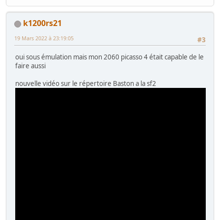
k1200rs21
19 Mars 2022 à 23:19:05
#3
oui sous émulation mais mon 2060 picasso 4 était capable de le
faire aussi
nouvelle vidéo sur le répertoire Baston a la sf2