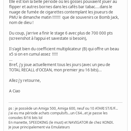
Elle est loin la belle période où les gosses pouvaient jouer au
flipper et autres bornes dans les cafés bar tabac....dans le
nuage de fumée de cigarettes contemplant les joueurs de
PMU le dimanche matin !!!!!!! que de souvenirs ce Bomb Jack,
nom de dieu !
Du coup, j'arrive a finir le stage 6 avec plus de 700 000 pts
(screenshot à l'appui et savestate si besoin),
Il s'agit bien du coefficient multiplicateur (B) qui offre un beau
x5 si on en cumul assez !!!!!
...
Bref, j'y joue actuellement tous les jours (avec un peu de
TOTAL RECALL d'OCEAN, mon premier jeu 16 bits)...
Allez j'y retourne,
A Ciao
ps : je possède un Amiga 500, Amiga 600, neuf ou 10 ATARI ST/E/F...
j'ai eu ma période achats compulsifs...un C64...et je passe les
consoles 8/16 bits lol
En manette, SPEEDKING (le must) et NAVIGATOR de chez KONIX.
Je joue principalement via Emulateurs