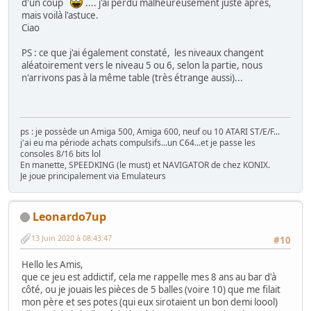
d'un coup
.... j'ai perdu malheureusement juste après,
mais voilà l'astuce.
Ciao
PS : ce que j'ai également constaté, les niveaux changent
aléatoirement vers le niveau 5 ou 6, selon la partie, nous
n'arrivons pas à la même table (très étrange aussi)...
ps : je possède un Amiga 500, Amiga 600, neuf ou 10 ATARI ST/E/F...
j'ai eu ma période achats compulsifs...un C64...et je passe les
consoles 8/16 bits lol
En manette, SPEEDKING (le must) et NAVIGATOR de chez KONIX.
Je joue principalement via Emulateurs
Leonardo7up
13 Juin 2020 à 08:43:47
#10
Hello les Amis,
que ce jeu est addictif, cela me rappelle mes 8 ans au bar d'à
côté, ou je jouais les pièces de 5 balles (voire 10) que me filait
mon père et ses potes (qui eux sirotaient un bon demi loool)