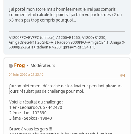
J'ai posté mon score mais honnêtement je n'ai pas compris
comment était calculé les points ! j'ai bien vu parfois des x2 ou
x3 mais pas trop compris pourquoi...
A1200PPC+BVPPC (en tour), A1200+B1260, A1200+B1230,
AmigaOneG4@1.26GHz+ATI Radeon 9000PRO+AmigaOS4.1, Amiga X-
5000@2x2GHz+Radeon R7-250+(pre)AmigaOS4.1FE
Frog
Modérateurs
04 Juin 2020 à 21:23:10
#4
j'ai complètement décroché de l'ordinateur pendant plusieurs
jours résultat pas de challenge pour moi.
Voici le résultat du challenge :
1 er - Leonardo7up - 442470
2 ème - Lio - 102590
3 ème - Sebkos - 19840
Bravo à vous les gars !!!