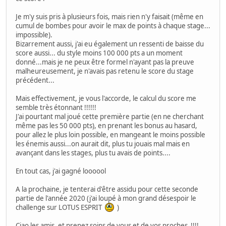
Je m'y suis pris à plusieurs fois, mais rien n'y faisait (même en
cumul de bombes pour avoir le max de points à chaque stage...
impossible).
Bizarrement aussi, j'ai eu également un ressenti de baisse du
score aussi... du style moins 100 000 pts a un moment
donné...mais je ne peux être formel n'ayant pas la preuve
malheureusement, je n'avais pas retenu le score du stage
précédent...
Mais effectivement, je vous l'accorde, le calcul du score me
semble très étonnant !!!!!!
J'ai pourtant mal joué cette première partie (en ne cherchant
même pas les 50 000 pts), en prenant les bonus au hasard,
pour allez le plus loin possible, en mangeant le moins possible
les énemis aussi...on aurait dit, plus tu jouais mal mais en
avançant dans les stages, plus tu avais de points....
En tout cas, j'ai gagné loooool
A la prochaine, je tenterai d'être assidu pour cette seconde
partie de l'année 2020 (j'ai loupé à mon grand désespoir le
challenge sur LOTUS ESPRIT
)
Ciao les amis, et prenez soins de vous et de vos proches !!!!