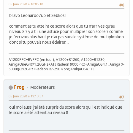
05 Juin 2020 à 10:05:10
#6
bravo Leonardo7up et Sebkos !
comment as tu atteint ce score alors que tu n'arrives qu'au
niveau 8 ? y a t il une astuce pour multiplier son score ? comme
je l'écrivais plus haut je n'ai pas saisi le système de multiplication
donc si tu pouvais nous éclairer...
A1200PPC+BVPPC (en tour), A1200+B1260, A1200+B1230,
AmigaOneG4@1.26GHz+ATI Radeon 9000PRO+AmigaOS4.1, Amiga X-
5000@2x2GHz+Radeon R7-250+(pre)AmigaOS4.1FE
Frog
Modérateurs
05 Juin 2020 à 19:13:37
#7
oui moi aussi j'ai été surpris du score alors qu'il est indiqué que
le score a été atteint au niveau 8