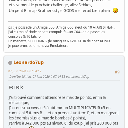
et vivement le prochain challenge, allez Sebkos,
Un petit Bitmap Brothers style GODS me ferait bien plaisir
ps : je possède un Amiga 500, Amiga 600, neuf ou 10 ATARI ST/E/F...
j'ai eu ma période achats compulsifs...un C64...et je passe les
consoles 8/16 bits lol
En manette, SPEEDKING (le must) et NAVIGATOR de chez KONIX.
Je joue principalement via Emulateurs
Leonardo7up
07 Juin 2020 à 07:34:12
#9
Dernière édition
: 07 Juin 2020 à 07:44:55 par Leonardo7up
Re Hello,
J'ai trouvé comment atteindre le max de points, enfin la
mécanique,
J'ai réussi au niveau 6 à obtenir un MULTIPLICATEUR x5 en
cumulant 5 items B.... et en prenant un item P, et en mangeant
les énemis (plus le max de bombes à points),
J'arrive à 342 000 pts au niveau 6, du coup, j'ai pris 200 000 pts