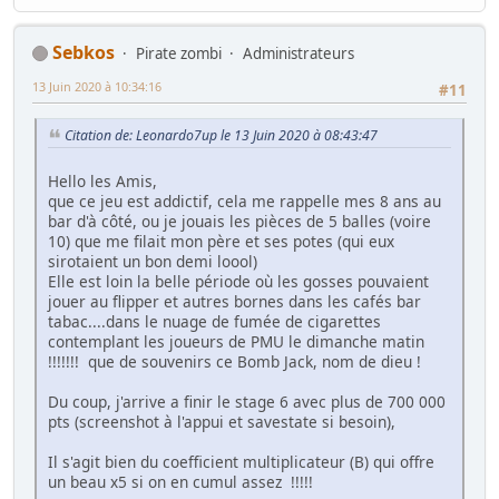
Sebkos
Pirate zombi
Administrateurs
13 Juin 2020 à 10:34:16
#11
Citation de: Leonardo7up le 13 Juin 2020 à 08:43:47
Hello les Amis,
que ce jeu est addictif, cela me rappelle mes 8 ans au
bar d'à côté, ou je jouais les pièces de 5 balles (voire
10) que me filait mon père et ses potes (qui eux
sirotaient un bon demi loool)
Elle est loin la belle période où les gosses pouvaient
jouer au flipper et autres bornes dans les cafés bar
tabac....dans le nuage de fumée de cigarettes
contemplant les joueurs de PMU le dimanche matin
!!!!!!! que de souvenirs ce Bomb Jack, nom de dieu !
Du coup, j'arrive a finir le stage 6 avec plus de 700 000
pts (screenshot à l'appui et savestate si besoin),
Il s'agit bien du coefficient multiplicateur (B) qui offre
un beau x5 si on en cumul assez !!!!!