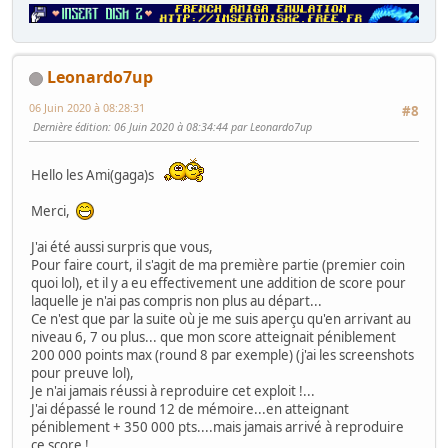
Leonardo7up
06 Juin 2020 à 08:28:31
#8
Dernière édition
: 06 Juin 2020 à 08:34:44 par Leonardo7up
Hello les Ami(gaga)s
Merci,
J'ai été aussi surpris que vous,
Pour faire court, il s'agit de ma première partie (premier coin
quoi lol), et il y a eu effectivement une addition de score pour
laquelle je n'ai pas compris non plus au départ...
Ce n'est que par la suite où je me suis aperçu qu'en arrivant au
niveau 6, 7 ou plus... que mon score atteignait péniblement
200 000 points max (round 8 par exemple) (j'ai les screenshots
pour preuve lol),
Je n'ai jamais réussi à reproduire cet exploit !...
J'ai dépassé le round 12 de mémoire...en atteignant
péniblement + 350 000 pts....mais jamais arrivé à reproduire
ce score !