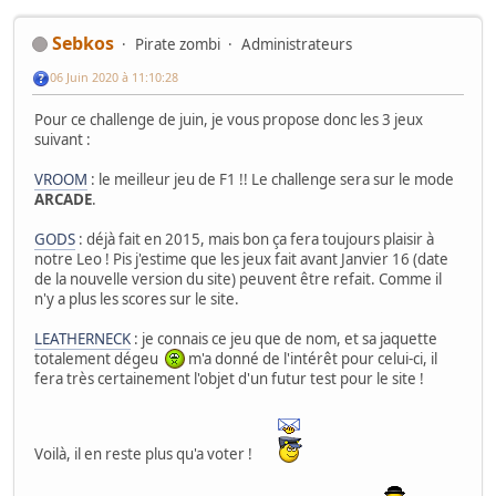
Sebkos
Pirate zombi
Administrateurs
06 Juin 2020 à 11:10:28
Pour ce challenge de juin, je vous propose donc les 3 jeux
suivant :
VROOM
: le meilleur jeu de F1 !! Le challenge sera sur le mode
ARCADE
.
GODS
: déjà fait en 2015, mais bon ça fera toujours plaisir à
notre Leo ! Pis j'estime que les jeux fait avant Janvier 16 (date
de la nouvelle version du site) peuvent être refait. Comme il
n'y a plus les scores sur le site.
LEATHERNECK
: je connais ce jeu que de nom, et sa jaquette
totalement dégeu
m'a donné de l'intérêt pour celui-ci, il
fera très certainement l'objet d'un futur test pour le site !
Voilà, il en reste plus qu'a voter !