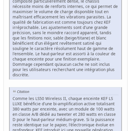
composite particulièrement dense, le châssis
nécessite moins de renforts internes, ce qui permet de
maximiser le volume de charge disponible tout en
maîtrisant efficacement les vibrations parasites. La
qualité de fabrication est comme toujours chez KEF
irréprochable. Les ajustements sont d'une grande
précision, sans le moindre raccord apparent, tandis
que les finitions noir, sable (beige/titane) et blanc
bénéficient d'un élégant revêtement satiné qui
souligne le caractère résolument haut de gamme de
l'ensemble. Le haut-parleur est assorti à la couleur de
chaque enceinte pour une finition exemplaire.
Dommage cependant qu'aucun cache ne soit inclus
pour les utilisateurs recherchant une intégration plus
discrète.
Citation
Comme les LS50 Wireless II, chaque enceinte KEF LS
LUXE bénéficie d'une bi-amplification active totalisant
380 watts par enceinte, avec un module de 100 watts
en classe A/B dédié au tweeter et 280 watts en classe
D pour le haut-parleur médium-grave. Si la puissance
reste identique sur le papier, l'électronique évolue en
profondeur. KEF introduit ici une nouvelle génération