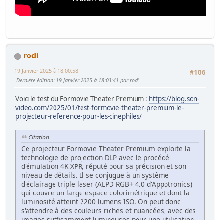
rodi
19 Janvier 2025 à 18:00:58
#106
Dernière édition
: 19 Janvier 2025 à 18:03:41 par rodi
Voici le test du Formovie Theater Premium :
https://blog.son-
video.com/2025/01/test-formovie-theater-premium-le-
projecteur-reference-pour-les-cinephiles/
Citation
Ce projecteur Formovie Theater Premium exploite la
technologie de projection DLP avec le procédé
d'émulation 4K XPR, réputé pour sa précision et son
niveau de détails. Il se conjugue à un système
d'éclairage triple laser (ALPD RGB+ 4.0 d'Appotronics)
qui couvre un large espace colorimétrique et dont la
luminosité atteint 2200 lumens ISO. On peut donc
s'attendre à des couleurs riches et nuancées, avec des
images suffisamment lumineuses pour une utilisation