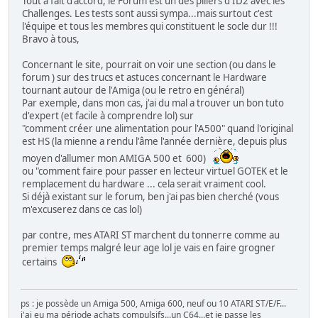
Tout à fait d'accord, le Forum est un des piliers d'ID2 avec les
Challenges. Les tests sont aussi sympa...mais surtout c'est
l'équipe et tous les membres qui constituent le socle dur !!!
Bravo à tous,
Concernant le site, pourrait on voir une section (ou dans le
forum ) sur des trucs et astuces concernant le Hardware
tournant autour de l'Amiga (ou le retro en général)
Par exemple, dans mon cas, j'ai du mal a trouver un bon tuto
d'expert (et facile à comprendre lol) sur
"comment créer une alimentation pour l'A500" quand l'original
est HS (la mienne a rendu l'âme l'année dernière, depuis plus
moyen d'allumer mon AMIGA 500 et 600)
ou "comment faire pour passer en lecteur virtuel GOTEK et le
remplacement du hardware ... cela serait vraiment cool.
Si déjà existant sur le forum, ben j'ai pas bien cherché (vous
m'excuserez dans ce cas lol)
par contre, mes ATARI ST marchent du tonnerre comme au
premier temps malgré leur age lol je vais en faire grogner
certains
ps : je possède un Amiga 500, Amiga 600, neuf ou 10 ATARI ST/E/F...
j'ai eu ma période achats compulsifs...un C64...et je passe les