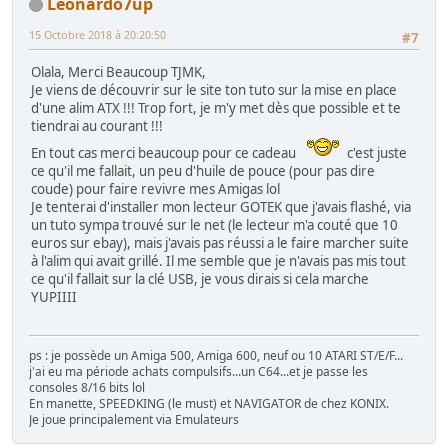
Leonardo7up
15 Octobre 2018 à 20:20:50
#7
Olala, Merci Beaucoup TJMK,
Je viens de découvrir sur le site ton tuto sur la mise en place
d'une alim ATX !!! Trop fort, je m'y met dès que possible et te
tiendrai au courant !!!
En tout cas merci beaucoup pour ce cadeau
c'est juste
ce qu'il me fallait, un peu d'huile de pouce (pour pas dire
coude) pour faire revivre mes Amigas lol
Je tenterai d'installer mon lecteur GOTEK que j'avais flashé, via
un tuto sympa trouvé sur le net (le lecteur m'a couté que 10
euros sur ebay), mais j'avais pas réussi a le faire marcher suite
à l'alim qui avait grillé. Il me semble que je n'avais pas mis tout
ce qu'il fallait sur la clé USB, je vous dirais si cela marche
YUPIIII
ps : je possède un Amiga 500, Amiga 600, neuf ou 10 ATARI ST/E/F...
j'ai eu ma période achats compulsifs...un C64...et je passe les
consoles 8/16 bits lol
En manette, SPEEDKING (le must) et NAVIGATOR de chez KONIX.
Je joue principalement via Emulateurs