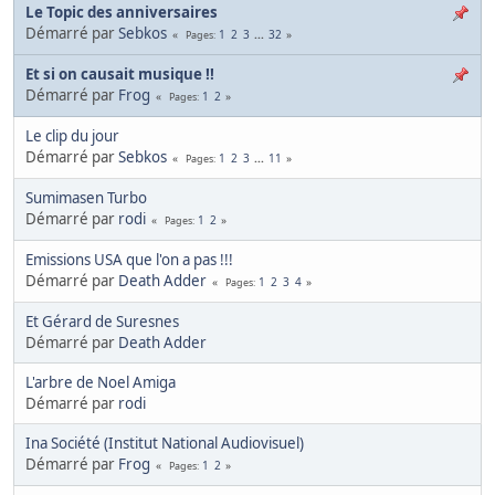
Le Topic des anniversaires
Démarré par
Sebkos
1
2
3
...
32
Pages
Et si on causait musique !!
Démarré par
Frog
1
2
Pages
Le clip du jour
Démarré par
Sebkos
1
2
3
...
11
Pages
Sumimasen Turbo
Démarré par
rodi
1
2
Pages
Emissions USA que l'on a pas !!!
Démarré par
Death Adder
1
2
3
4
Pages
Et Gérard de Suresnes
Démarré par
Death Adder
L'arbre de Noel Amiga
Démarré par
rodi
Ina Société (Institut National Audiovisuel)
Démarré par
Frog
1
2
Pages