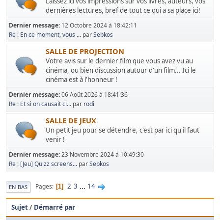
Laissez ici vos impressions sur vos livres, auteurs, vos
dernières lectures, bref de tout ce qui a sa place ici!
Dernier message:
12 Octobre 2024 à 18:42:11
Re : En ce moment, vous ...
par
Sebkos
SALLE DE PROJECTION
Votre avis sur le dernier film que vous avez vu au
cinéma, ou bien discussion autour d'un film... Ici le
cinéma est à l'honneur !
Dernier message:
06 Août 2026 à 18:41:36
Re : Et si on causait ci...
par
rodi
SALLE DE JEUX
Un petit jeu pour se détendre, c'est par ici qu'il faut
venir !
Dernier message:
23 Novembre 2024 à 10:49:30
Re : [Jeu] Quizz screens...
par
Sebkos
2
3
...
14
Pages
1
EN BAS
Sujet
/
Démarré par