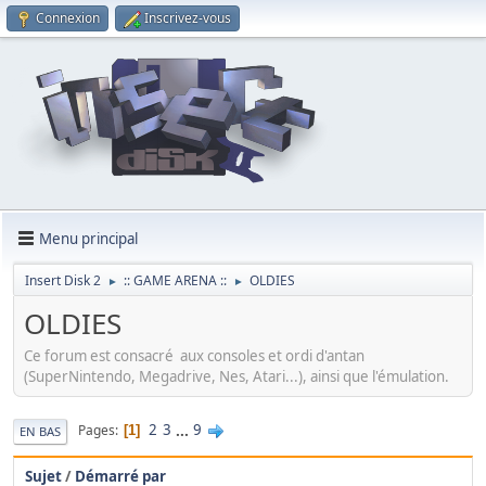
Connexion
Inscrivez-vous
Menu principal
Insert Disk 2
:: GAME ARENA ::
OLDIES
►
►
OLDIES
Ce forum est consacré aux consoles et ordi d'antan
(SuperNintendo, Megadrive, Nes, Atari...), ainsi que l'émulation.
2
3
...
9
Pages
1
EN BAS
Sujet
/
Démarré par