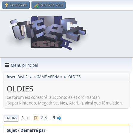
Connexion
Inscrivez-vous
Menu principal
Insert Disk 2
:: GAME ARENA ::
OLDIES
►
►
OLDIES
Ce forum est consacré aux consoles et ordi d'antan
(SuperNintendo, Megadrive, Nes, Atari...), ainsi que l'émulation.
2
3
...
9
Pages
1
EN BAS
Sujet
/
Démarré par