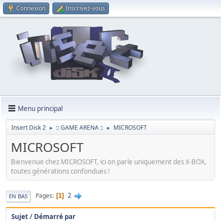
Connexion
Inscrivez-vous
Menu principal
Insert Disk 2
:: GAME ARENA ::
MICROSOFT
►
►
MICROSOFT
Bienvenue chez MICROSOFT, ici on parle uniquement des X-BOX,
toutes générations confondues !
2
Pages
1
EN BAS
Sujet
/
Démarré par