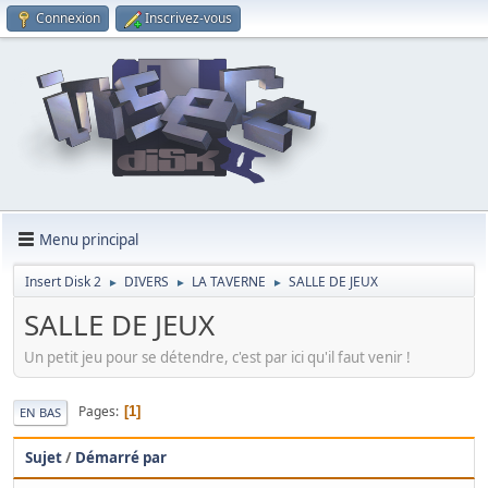
Connexion
Inscrivez-vous
Menu principal
Insert Disk 2
DIVERS
LA TAVERNE
SALLE DE JEUX
►
►
►
SALLE DE JEUX
Un petit jeu pour se détendre, c'est par ici qu'il faut venir !
Pages
1
EN BAS
Sujet
/
Démarré par