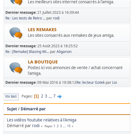
Les meilleurs sites internet consacrés à l'amiga.
Dernier message:
21 Juillet 2023 à 16:39:44
Re : Les tests de Retro ...
par
rodi
LES REMAKES
Les sites consacrés aux remakes de jeux amiga.
Dernier message:
25 Août 2023 à 18:25:52
Re : [Remake] Blazing Wi...
par
Aligarion
LA BOUTIQUE
Postez ici vos annonces de vente / achat concernant
l'amiga.
Dernier message:
09 Mai 2016 à 19:38:12
Re: lecteur Gotek
par
Lio
2
3
...
7
Pages
1
EN BAS
Sujet
/
Démarré par
Les vidéos Youtube relatives à l'Amiga
Démarré par
rodi
1
2
3
...
15
Pages