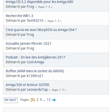
Amiga OS 3.2 disponible pour les Amiga 68K
Démarré par
Frog
1
2
Pages
Recherche WB1.3
Démarré par
Tom93210
1
2
Pages
C'est quoi la vie avec MorphOS ou Amiga OS4 ?
Démarré par
Frog
Actualite Janvier/février 2021
Démarré par
Frog
Podcast – En live des Amigâteries 2017
Démarré par
Cool Amiga
Buffee (ARM dans le socket du 68000)
Démarré par
k1200rs21
Amiga 500 et lecteur GOTEK
Démarré par
Leonardo7up
1
2
Pages
2
3
...
12
Pages
1
EN HAUT