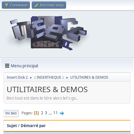
Connexion
Inscrivez-vous
Menu principal
Insert Disk 2
:: INSERTHEQUE ::
UTILITAIRES & DEMOS
►
►
UTILITAIRES & DEMOS
Ben tout est dans le titre alors let's go..
2
3
...
11
Pages
1
EN BAS
Sujet
/
Démarré par