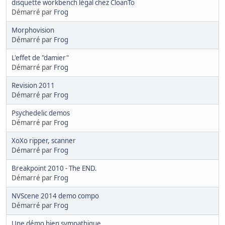
disquette workbench légal chez CloanTo
Démarré par
Frog
Morphovision
Démarré par
Frog
L'effet de "damier"
Démarré par
Frog
Revision 2011
Démarré par
Frog
Psychedelic demos
Démarré par
Frog
XoXo ripper, scanner
Démarré par
Frog
Breakpoint 2010 - The END.
Démarré par
Frog
NVScene 2014 demo compo
Démarré par
Frog
Une démo bien sympathique